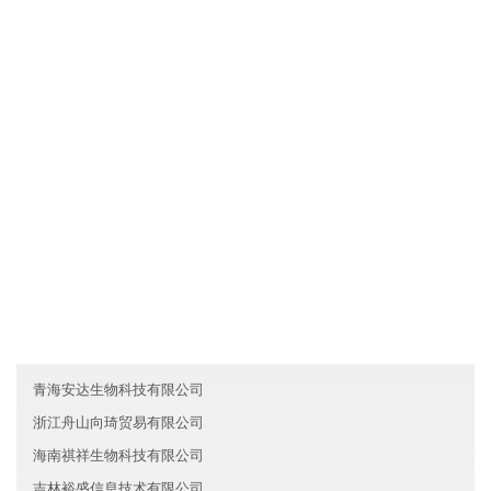
河南焦作永泰房地产有限公司拥有先进的现代化生产设备和生产工
艺，确保产品品质不仅达到国家标准，而且优于国家标准；发挥公
司原材料采购优势和成本管控优势，使产品的性价比较优；直接与
国际和国内原材料生产厂家合作，确保原材料进货渠道都是来自化
工原料知名生产企业。
友情链接
山西合迪保险有限公司
北京东城区立信汽车有限公司
江西凡芳医疗有限公司
青海安达生物科技有限公司
浙江舟山向琦贸易有限公司
海南祺祥生物科技有限公司
吉林裕盛信息技术有限公司